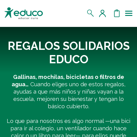
Us
MIS DATOS
REGALOS SOLIDARIOS
MIS DONATIVOS
EDUCO
MIS APADRINADOS
Gallinas, mochilas, bicicletas o filtros de
agua…
Cuando eliges uno de estos regalos,
ayudas a que más niños y niñas vayan a la
MIS RETOS SOLIDARIOS
escuela, mejoren su bienestar y tengan lo
básico cubierto.
CERRAR SESIÓN
Lo que para nosotros es algo normal —una bici
para ir al colegio, un ventilador cuando hace
calor o un libro para leer— para ellos puede