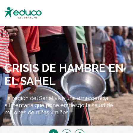
CRISIS DE HAMBRE EN
EL SAHEL
La región del Sahel vive una emergencia
alimentaria que pone en riesgo la salud de
millones de niñas y niños.