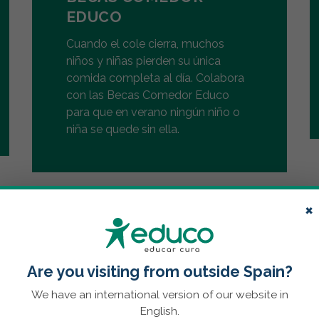
EDUCO
Cuando el cole cierra, muchos
niños y niñas pierden su única
comida completa al día. Colabora
con las Becas Comedor Educo
para que en verano ningún niño o
niña se quede sin ella.
×
Are you visiting from outside Spain?
We have an international version of our website in
English.