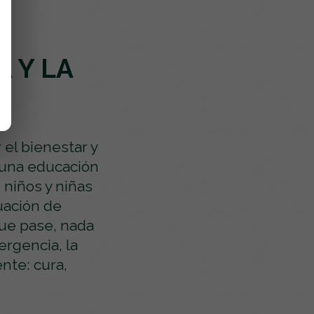
 Y LA
el bienestar y
r una educación
 niños y niñas
uación de
que pase, nada
ergencia, la
nte: cura,