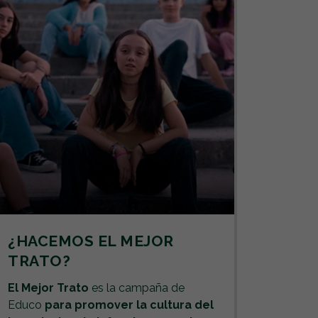
¿HACEMOS EL MEJOR
PRO
TRATO?
Cómo c
buen tr
El Mejor Trato
es la campaña de
es una
Educo
para promover la cultura del