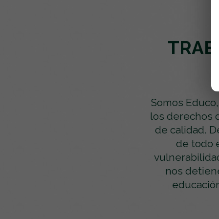
TRAB
Somos Educo, 
los derechos d
de calidad. D
de todo 
vulnerabilida
nos detiene
educación