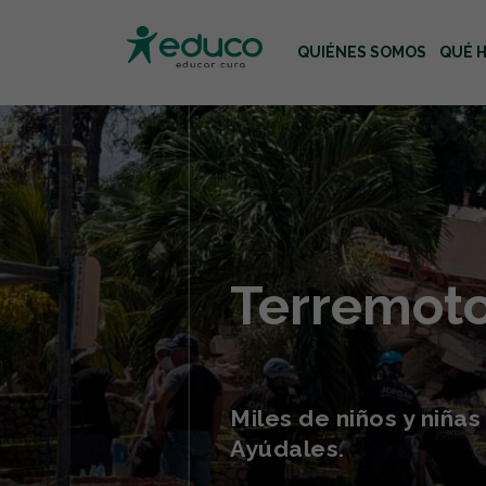
QUIÉNES SOMOS
QUÉ 
Usa las teclas Tab o flecha
Terremoto
Miles de niños y niña
Ayúdales.