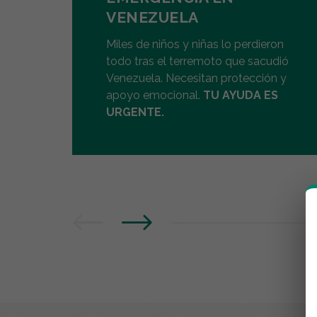
VENEZUELA
Miles de niños y niñas lo perdieron
todo tras el terremoto que sacudió
Venezuela. Necesitan protección y
apoyo emocional.
TU AYUDA ES
URGENTE.