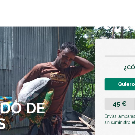
¿CÓ
Quiero
DO DE
45 €
Envías lámparas
S
sin suministro e