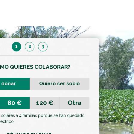
1
2
3
MO QUIERES COLABORAR?
 donar
Quiero ser socio
80 €
120 €
Otra
 solares a 4 familias porque se han quedado
léctrico.