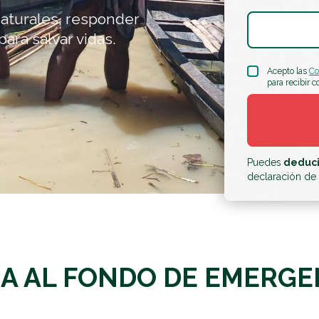
aturales, responder
para salvar vidas.
Acepto las
Co
para recibir 
Puedes
deduci
declaración de l
A AL FONDO DE EMERGE