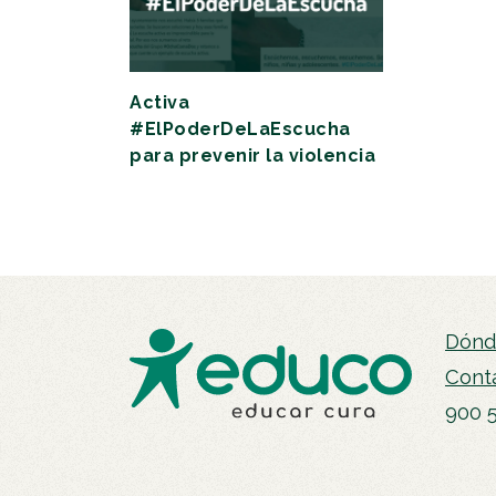
Activa
#ElPoderDeLaEscucha
para prevenir la violencia
Dónd
Cont
900 