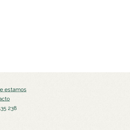
e estamos
acto
535 238