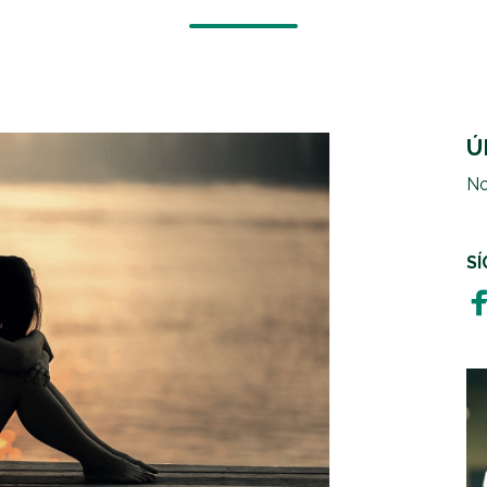
Ú
No
S