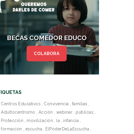
BECAS COMEDOR EDUCO
COLABORA
TIQUETAS
Centros Educativos
,
Convivencia
,
familias
,
Adultocentrismo
,
Acción
,
webinar
,
públicas;
,
Protección
,
movilización
,
la
,
infancia
,
formación
,
escucha
,
ElPoderDeLaEscucha
,