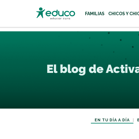
FAMILIAS
CHICOS Y CHI
Usa las teclas Tab o flecha
EN TU DÍA A DÍA