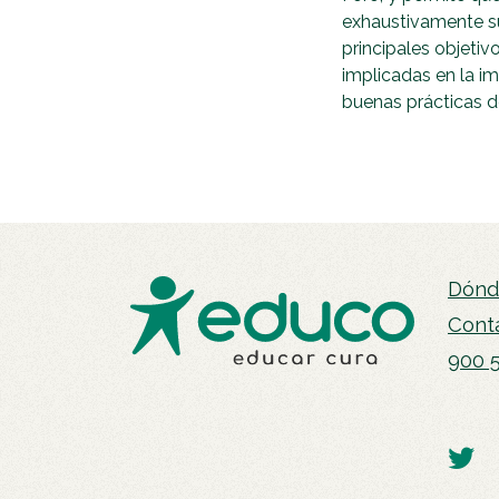
exhaustivamente su
principales objetiv
implicadas en la i
buenas prácticas d
Dónd
Cont
900 