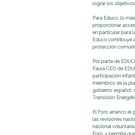
lograr los objetivos
Para Educo, lo más 
proporcionar acces
en particular para 
Educo contribuye a
protección comunit
Por parte de EDUC
Faura CEO de EDUCO
participación infa
miembros de la pla
gobierno español, s
Transición Energéti
El Foro arranco el 
las revisiones naci
nacional voluntaria
Foro, y permite que