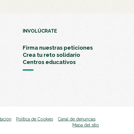
INVOLÚCRATE
Firma nuestras peticiones
Crea tu reto solidario
Centros educativos
tación
Política de Cookies
Canal de denuncias
se abrirá en una nu
Mapa del sitio
se abrirá en una 