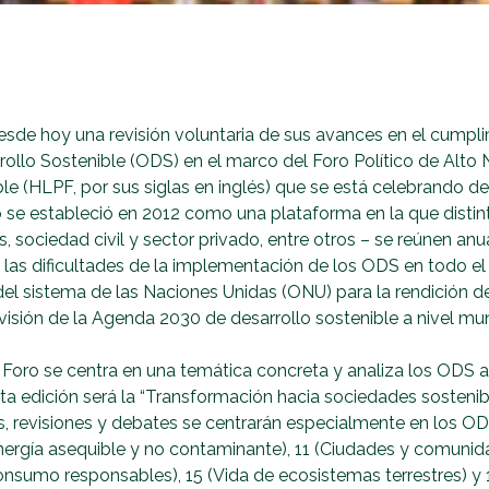
sde hoy una revisión voluntaria de sus avances en el cumpli
ollo Sostenible (ODS) en el marco del Foro Político de Alto 
le (HLPF, por sus siglas en inglés) que se está celebrando del 
o se estableció en 2012 como una plataforma en la que distin
s, sociedad civil y sector privado, entre otros – se reúnen a
y las dificultades de la implementación de los ODS en todo el
l sistema de las Naciones Unidas (ONU) para la rendición de
visión de la Agenda 2030 de desarrollo sostenible a nivel mun
Foro se centra en una temática concreta y analiza los ODS a
a edición será la “Transformación hacia sociedades sostenibl
sis, revisiones y debates se centrarán especialmente en los O
nergía asequible y no contaminante), 11 (Ciudades y comunida
onsumo responsables), 15 (Vida de ecosistemas terrestres) y 