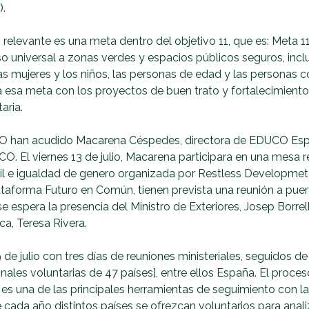
).
relevante es una meta dentro del objetivo 11, que es: Meta 1
o universal a zonas verdes y espacios públicos seguros, inclu
las mujeres y los niños, las personas de edad y las personas 
 esa meta con los proyectos de buen trato y fortalecimien
aria.
O han acudido Macarena Céspedes, directora de EDUCO Esp
. El viernes 13 de julio, Macarena participara en una mesa 
ntil e igualdad de genero organizada por Restless Developme
taforma Futuro en Común, tienen prevista una reunión a puer
e espera la presencia del Ministro de Exteriores, Josep Borrell
ca, Teresa Rivera.
9 de julio con tres días de reuniones ministeriales, seguidos d
onales voluntarias de 47 países], entre ellos España. El proces
 es una de las principales herramientas de seguimiento con l
 cada año distintos países se ofrezcan voluntarios para anali