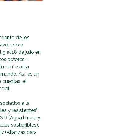
miento de los
Nivel sobre
9 al 18 de julio en
tos actores –
nualmente para
 mundo. Así, es un
 cuentas, el
dial.
sociados a la
es y resistentes”;
DS 6 (Agua limpia y
des sostenibles),
17 (Alianzas para