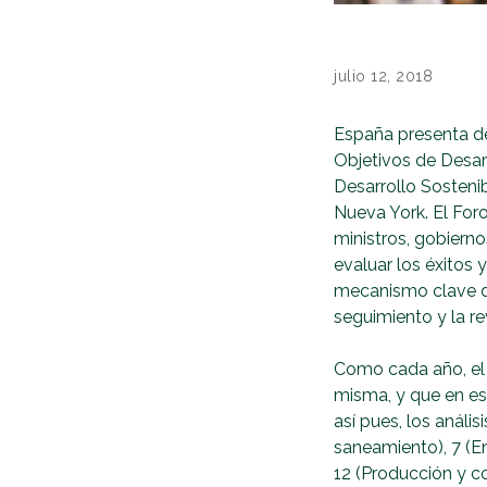
julio 12, 2018
España presenta de
Objetivos de Desarr
Desarrollo Sostenib
Nueva York. El For
ministros, gobierno
evaluar los éxitos 
mecanismo clave de
seguimiento y la re
Como cada año, el 
misma, y que en est
así pues, los análi
saneamiento), 7 (E
12 (Producción y c