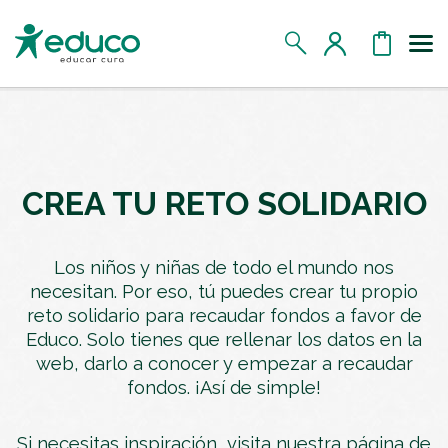
Us
MIS DATOS
MIS DONATIVOS
CREA TU RETO SOLIDARIO
MIS APADRINADOS
Los niños y niñas de todo el mundo nos
necesitan. Por eso, tú puedes crear tu propio
MIS RETOS SOLIDARIOS
reto solidario para recaudar fondos a favor de
Educo. Solo tienes que rellenar los datos en la
CERRAR SESIÓN
web, darlo a conocer y empezar a recaudar
fondos. ¡Así de simple!
Si necesitas inspiración, visita nuestra página de