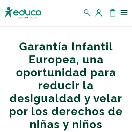
Us
MIS DATOS
Garantía Infantil
MIS DONATIVOS
Europea, una
oportunidad para
MIS APADRINADOS
reducir la
MIS RETOS SOLIDARIOS
desigualdad y velar
CERRAR SESIÓN
por los derechos de
niñas y niños