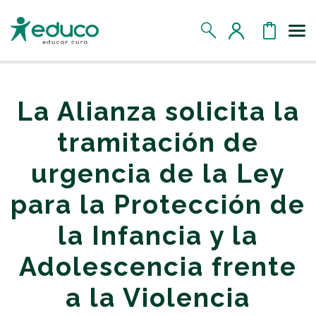
Us
MIS DATOS
La Alianza solicita la
MIS DONATIVOS
tramitación de
urgencia de la Ley
MIS APADRINADOS
para la Protección de
MIS RETOS SOLIDARIOS
la Infancia y la
CERRAR SESIÓN
Adolescencia frente
a la Violencia