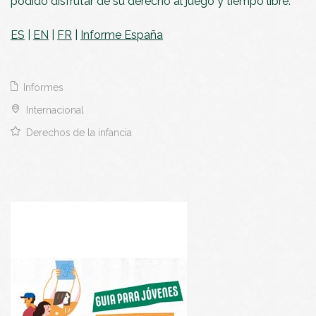
podido disfrutar de su derecho al juego y tiempo libre.
ES
|
EN
|
FR
|
Informe España
Informes
Internacional
Derechos de la infancia