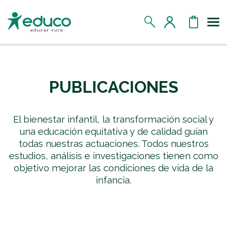
FILTROS
Us
MIS DATOS
PUBLICACIONES
MIS DONATIVOS
El bienestar infantil, la transformación social y
MIS APADRINADOS
una educación equitativa y de calidad guían
todas nuestras actuaciones. Todos nuestros
MIS RETOS SOLIDARIOS
estudios, análisis e investigaciones tienen como
objetivo mejorar las condiciones de vida de la
infancia.
CERRAR SESIÓN