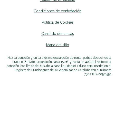
Condiciones de contratación
Política de Cookies
Canal de denuncias
se abrirá en una nueva p
Mapa del sitio
se abrirá en una nueva pest
Haz tu donación y en tu próxima declaración de renta, podrás deducir de la
cuota el 80% de tu donación hasta 150€, y hasta un 40% del resto de la
donación (con límite del 10% de la base liquidable). Educo está inscrita en el
Registro de Fundaciones de la Generalitat de Cataluña con el número
790.
CIF
G-60541554