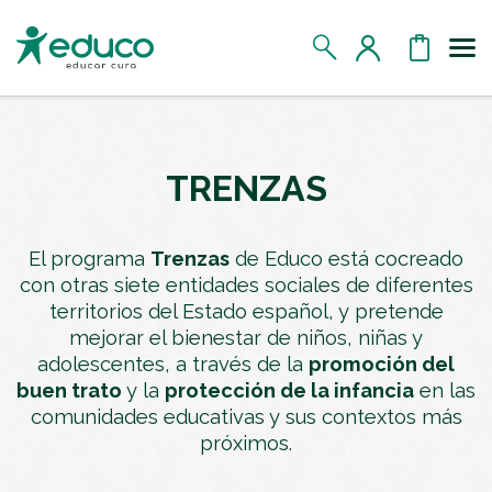
Us
MIS DATOS
TRENZAS
MIS DONATIVOS
El programa
Trenzas
de Educo está cocreado
MIS APADRINADOS
con otras siete entidades sociales de diferentes
territorios del Estado español, y pretende
MIS RETOS SOLIDARIOS
mejorar el bienestar de niños, niñas y
adolescentes, a través de la
promoción del
buen trato
y la
protección de la infancia
en las
CERRAR SESIÓN
comunidades educativas y sus contextos más
próximos.