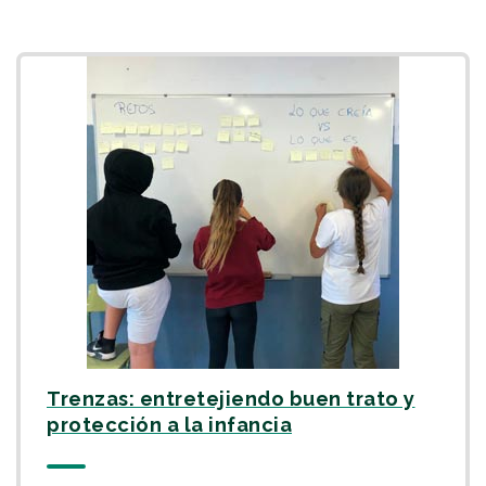
Trenzas: entretejiendo buen trato y
se abrirá en una nueva pestaña
protección a la infancia