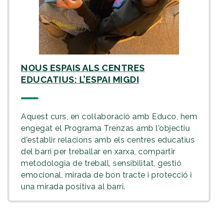
NOUS ESPAIS ALS CENTRES
se abrirá en una nueva pestaña
EDUCATIUS: L’ESPAI MIGDI
Aquest curs, en col·laboració amb Educo, hem
engegat el Programa Trenzas amb l'objectiu
d'establir relacions amb els centres educatius
del barri per treballar en xarxa, compartir
metodologia de treball, sensibilitat, gestió
emocional, mirada de bon tracte i protecció i
una mirada positiva al barri.