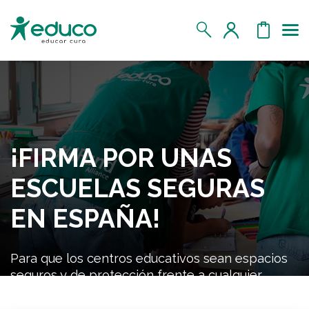
Us
MIS DATOS
MIS DONATIVOS
¡FIRMA POR UNAS
MIS APADRINADOS
ESCUELAS SEGURAS
MIS RETOS SOLIDARIOS
EN ESPAÑA!
CERRAR SESIÓN
Para que los centros educativos sean espacios
seguros y de protección frente a cualquier
riesgo.