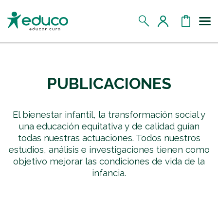
FILTROS
Us
MIS DATOS
PUBLICACIONES
MIS DONATIVOS
El bienestar infantil, la transformación social y
MIS APADRINADOS
una educación equitativa y de calidad guían
todas nuestras actuaciones. Todos nuestros
MIS RETOS SOLIDARIOS
estudios, análisis e investigaciones tienen como
objetivo mejorar las condiciones de vida de la
infancia.
CERRAR SESIÓN