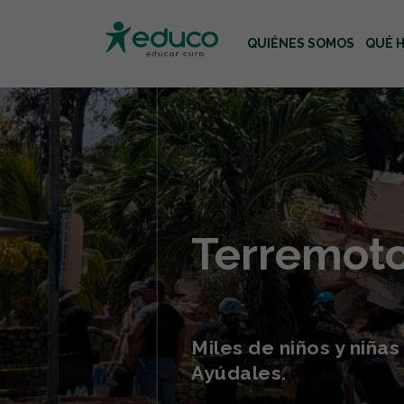
QUIÉNES SOMOS
QUÉ 
Usa las teclas Tab o flecha
Terremoto
Miles de niños y niña
Ayúdales.