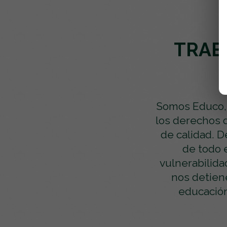
TRAB
Somos Educo, 
los derechos d
de calidad. D
de todo 
vulnerabilida
nos detiene
educación