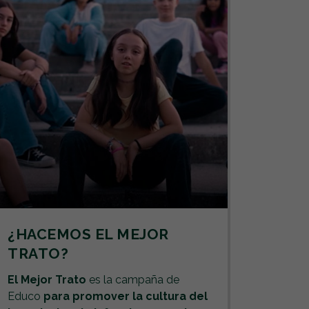
¿HACEMOS EL MEJOR
PRO
TRATO?
Cómo c
buen tr
El Mejor Trato
es la campaña de
es una
Educo
para promover la cultura del