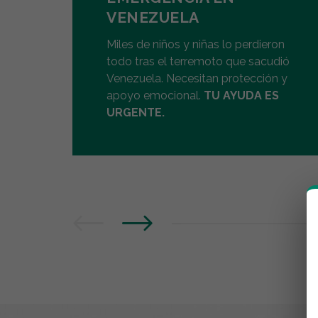
VENEZUELA
Miles de niños y niñas lo perdieron
todo tras el terremoto que sacudió
Venezuela. Necesitan protección y
apoyo emocional.
TU AYUDA ES
URGENTE.