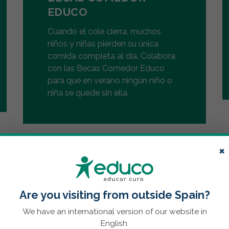
EDUCO
Cuando el cole cierra, muchos
niños y niñas pierden su única
comida completa al día. Colabora
con las Becas Comedor Educo
para que en verano ningún niño o
niña se quede sin ella.
×
Are you visiting from outside Spain?
We have an international version of our website in
English.