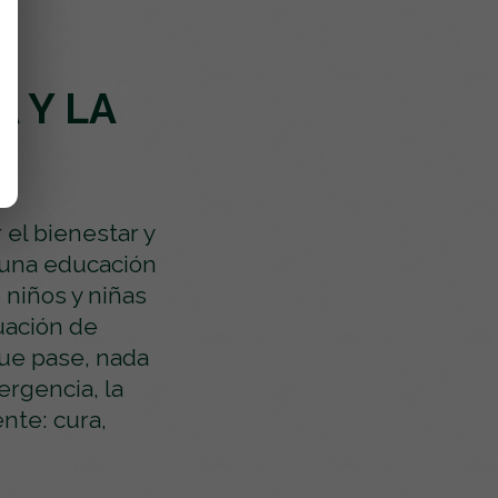
 Y LA
el bienestar y
r una educación
 niños y niñas
uación de
que pase, nada
ergencia, la
nte: cura,