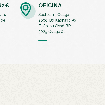
,62€
OFICINA
2024
Secteur 15 Ouaga
 de
2000. Bd Kadhafi x Av
El. Saliou Cissé. BP:
3029 Ouaga 01