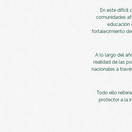
En este difíci
comunidades afe
educación d
fortalecimiento de
A lo largo del a
realidad de las 
nacionales a travé
Todo ello reite
protector a la