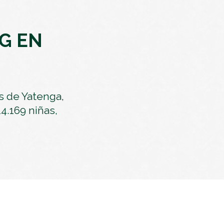
G
EN
s de Yatenga,
4.169 niñas,