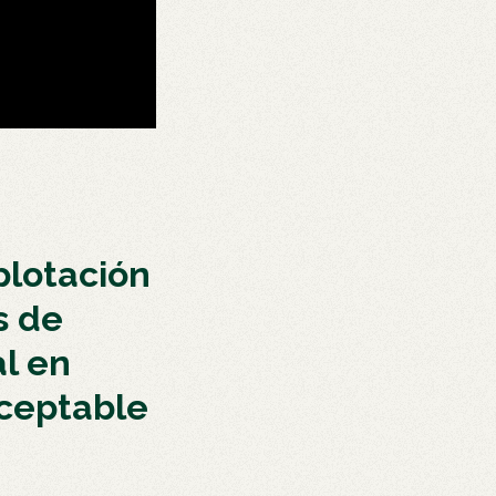
plotación
s de
l en
aceptable