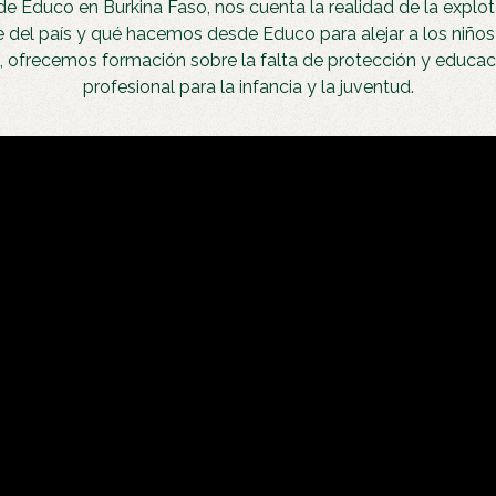
 de Educo en Burkina Faso, nos cuenta la realidad de la explota
e del país y qué hacemos desde Educo para alejar a los niños
, ofrecemos formación sobre la falta de protección y educa
profesional para la infancia y la juventud.