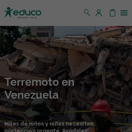
Us
MIS DATOS
MIS DONATIVOS
MIS APADRINADOS
Terremoto en
MIS RETOS SOLIDARIOS
Venezuela
CERRAR SESIÓN
Miles de niños y niñas necesitan
protección urgente. Ayúdales.