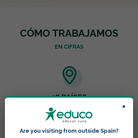
CÓMO TRABAJAMOS
EN CIFRAS
18 PAÍSES
×
de América, África, Asia y Europa
Are you visiting from outside Spain?