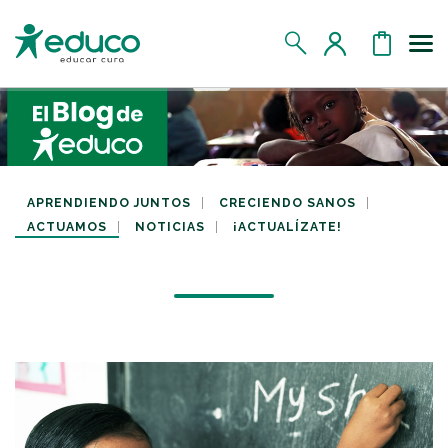
Us
MIS DATOS
MIS DONATIVOS
APRENDIENDO JUNTOS
CRECIENDO SANOS
ACTUAMOS
NOTICIAS
¡ACTUALÍZATE!
MIS APADRINADOS
MIS RETOS SOLIDARIOS
CERRAR SESIÓN