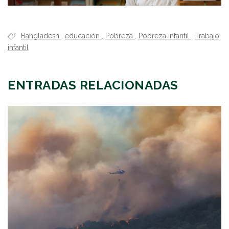
Bangladesh
,
educación
,
Pobreza
,
Pobreza infantil
,
Trabajo
infantil
ENTRADAS RELACIONADAS