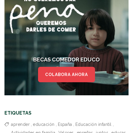
BECAS COMEDOR EDUCO
COLABORA AHORA
ETIQUETAS
aprender
,
educación
,
España
,
Educación infantil
,
Actividades en familia
,
Valores
,
enseñar
,
juntos
,
educar
,