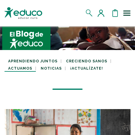
Us
MIS DATOS
MIS DONATIVOS
APRENDIENDO JUNTOS
CRECIENDO SANOS
ACTUAMOS
NOTICIAS
¡ACTUALÍZATE!
MIS APADRINADOS
MIS RETOS SOLIDARIOS
CERRAR SESIÓN