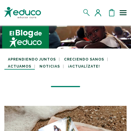
Us
MIS DATOS
MIS DONATIVOS
APRENDIENDO JUNTOS
CRECIENDO SANOS
ACTUAMOS
NOTICIAS
¡ACTUALÍZATE!
MIS APADRINADOS
MIS RETOS SOLIDARIOS
CERRAR SESIÓN