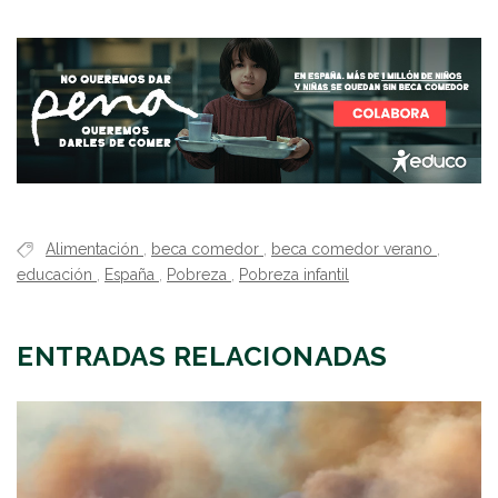
Alimentación
,
beca comedor
,
beca comedor verano
,
educación
,
España
,
Pobreza
,
Pobreza infantil
ENTRADAS RELACIONADAS