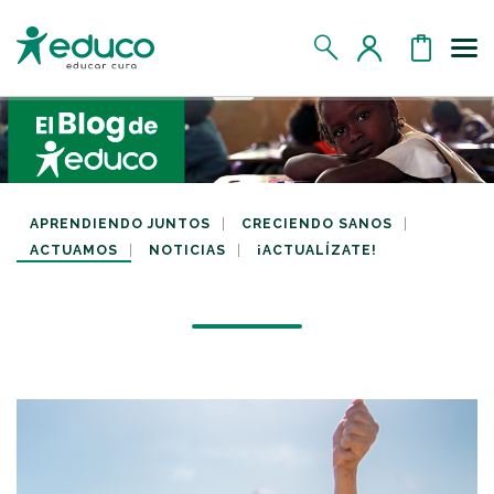
Us
MIS DATOS
MIS DONATIVOS
APRENDIENDO JUNTOS
CRECIENDO SANOS
ACTUAMOS
NOTICIAS
¡ACTUALÍZATE!
MIS APADRINADOS
MIS RETOS SOLIDARIOS
CERRAR SESIÓN