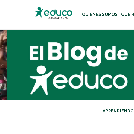
QUIÉNES SOMOS
QUÉ 
Usa las teclas Tab o flecha
APRENDIENDO