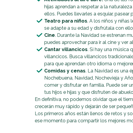
hijas aprendan a respetar a la naturaleza 
ellos. Puedes llevarles a esquiar, pasear 
Teatro para niños
. A los niños y niñas
se adapte a su edad y disfrútala con ell
Cine
. Durante la Navidad se estrenan mu
puedes aprovechar para ir al cine y ver a
Cantar villancicos
. Si hay una música 
villancicos. Busca villancicos tradicional
para que aprendan otro idioma o mejoren
Comidas y cenas
. La Navidad es una é
Nochebuena, Navidad, Nochevieja y Año 
comer y disfrutar en familia. Puede ser
tus hijos e hijas y que disfruten de abuelo
En definitiva, no podemos olvidar que el tiem
crecerán muy rápido y dejarán de ser pequeño
Los primeros años están llenos de retos y so
ese momento para compartir los mejores mo