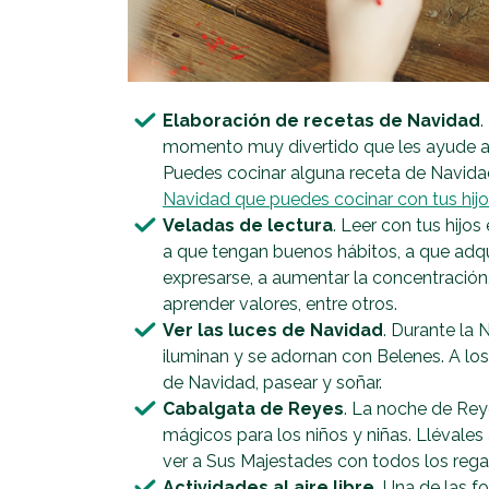
Elaboración de recetas de Navidad
.
momento muy divertido que les ayude a
Puedes cocinar alguna receta de Navida
Navidad que puedes cocinar con tus hijos
Veladas de lectura
. Leer con tus hijo
a que tengan buenos hábitos, a que adqu
expresarse, a aumentar la concentración,
aprender valores, entre otros.
Ver las luces de Navidad
. Durante la 
iluminan y se adornan con Belenes. A los 
de Navidad, pasear y soñar.
Cabalgata de Reyes
. La noche de Re
mágicos para los niños y niñas. Llévales
ver a Sus Majestades con todos los regal
Actividades al aire libre.
Una de las f