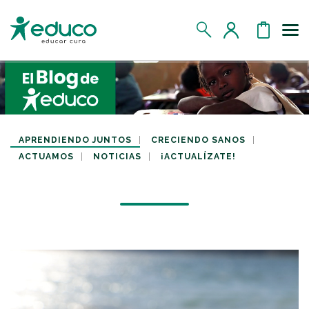
Us
MIS DATOS
MIS DONATIVOS
APRENDIENDO JUNTOS
CRECIENDO SANOS
ACTUAMOS
NOTICIAS
¡ACTUALÍZATE!
MIS APADRINADOS
MIS RETOS SOLIDARIOS
CERRAR SESIÓN