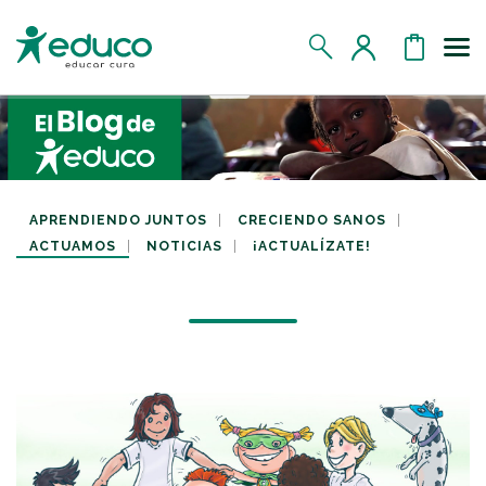
Us
MIS DATOS
MIS DONATIVOS
APRENDIENDO JUNTOS
CRECIENDO SANOS
ACTUAMOS
NOTICIAS
¡ACTUALÍZATE!
MIS APADRINADOS
MIS RETOS SOLIDARIOS
CERRAR SESIÓN