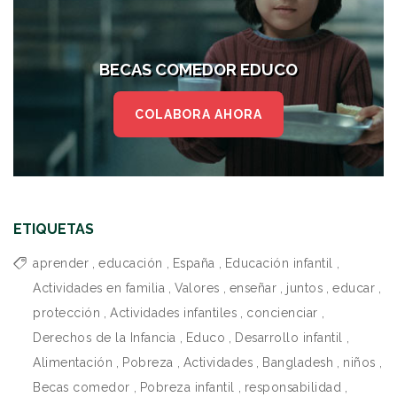
BECAS COMEDOR EDUCO
COLABORA AHORA
ETIQUETAS
aprender
,
educación
,
España
,
Educación infantil
,
Actividades en familia
,
Valores
,
enseñar
,
juntos
,
educar
,
protección
,
Actividades infantiles
,
concienciar
,
Derechos de la Infancia
,
Educo
,
Desarrollo infantil
,
Alimentación
,
Pobreza
,
Actividades
,
Bangladesh
,
niños
,
Becas comedor
,
Pobreza infantil
,
responsabilidad
,