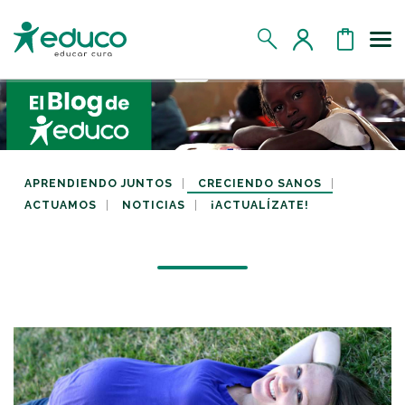
Us
MIS DATOS
MIS DONATIVOS
APRENDIENDO JUNTOS
CRECIENDO SANOS
ACTUAMOS
NOTICIAS
¡ACTUALÍZATE!
MIS APADRINADOS
MIS RETOS SOLIDARIOS
CERRAR SESIÓN