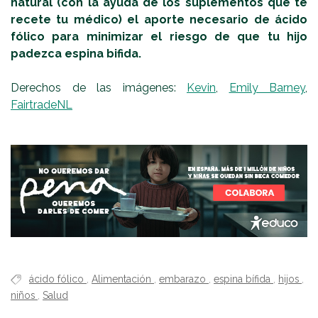
natural (con la ayuda de los suplementos que te
recete tu médico) el aporte necesario de ácido
fólico para minimizar el riesgo de que tu hijo
padezca espina bifida.
Derechos de las imágenes:
Kevin
,
Emily Barney
,
FairtradeNL
ácido fólico
,
Alimentación
,
embarazo
,
espina bífida
,
hijos
,
niños
,
Salud