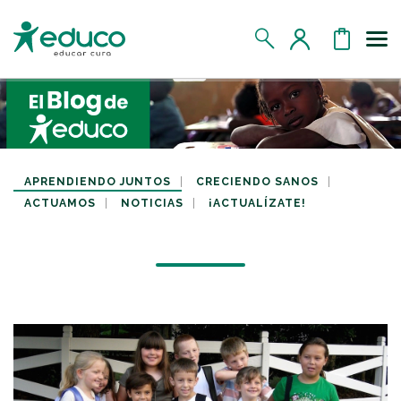
Us
MIS DATOS
MIS DONATIVOS
APRENDIENDO JUNTOS
CRECIENDO SANOS
ACTUAMOS
NOTICIAS
¡ACTUALÍZATE!
MIS APADRINADOS
MIS RETOS SOLIDARIOS
CERRAR SESIÓN