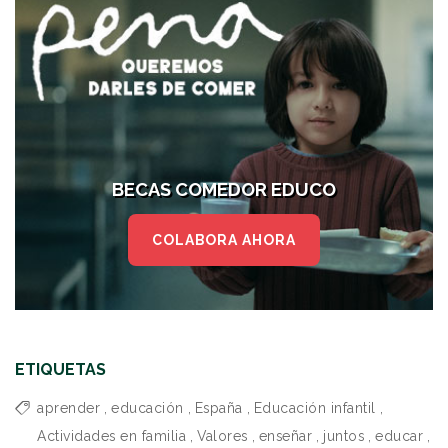
BECAS COMEDOR EDUCO
COLABORA AHORA
ETIQUETAS
aprender
,
educación
,
España
,
Educación infantil
,
Actividades en familia
,
Valores
,
enseñar
,
juntos
,
educar
,