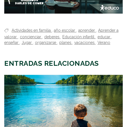
Actividades en familia
,
año escolar
,
aprender
,
Aprender a
valorar
,
concienciar
,
deberes
,
Educación infantil
,
educar
,
enseñar
,
Jugar
,
organizarse
,
planes
,
vacaciones
,
Verano
ENTRADAS RELACIONADAS