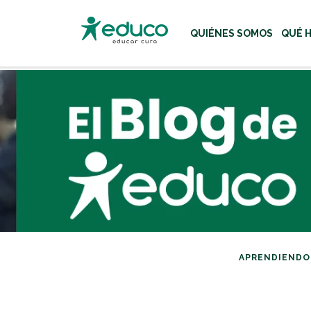
QUIÉNES SOMOS
QUÉ 
Usa las teclas Tab o flecha
APRENDIENDO