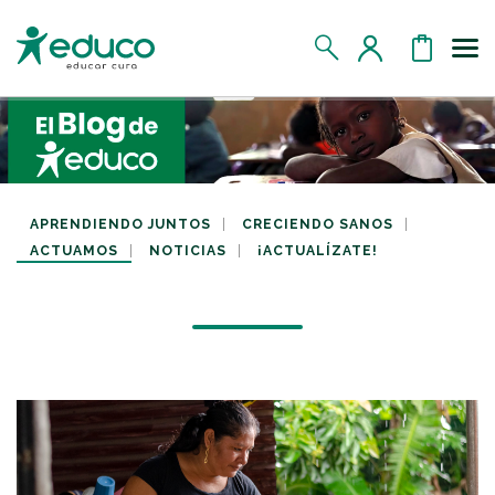
Us
MIS DATOS
MIS DONATIVOS
APRENDIENDO JUNTOS
CRECIENDO SANOS
ACTUAMOS
NOTICIAS
¡ACTUALÍZATE!
MIS APADRINADOS
MIS RETOS SOLIDARIOS
CERRAR SESIÓN