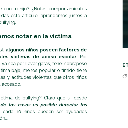
e con tu hijo? ¿Notas comportamientos
das este artículo: aprendemos juntos a
ullying.
emos notar en la víctima
st,
algunos niños poseen factores de
ales víctimas de acoso escolar
. Por
 ya sea por llevar gafas, tener sobrepeso
E
tima baja, menos popular o tímido tiene
as y actitudes violentas que otros niños
á acosado.
íctima de bullying? Claro que sí, desde
de los casos es posible detectar los
e cada 10 niños pueden ser ayudados
n...