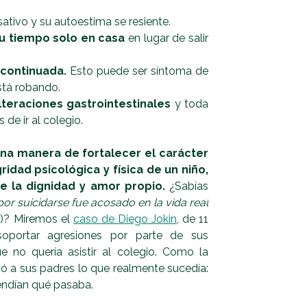
ativo y su autoestima se resiente.
su tiempo solo en casa
en lugar de salir
 continuada.
Esto puede ser síntoma de
está robando.
alteraciones gastrointestinales
y toda
de ir al colegio.
 una manera de fortalecer el carácter
gridad psicológica y física de un niño,
 la dignidad y amor propio.
¿Sabías
or suicidarse fue acosado en la vida real
g
)? Miremos el
caso de Diego Jokin
, de 11
oportar agresiones por parte de sus
 no quería asistir al colegio. Como la
tó a sus padres lo que realmente sucedía:
endían qué pasaba.