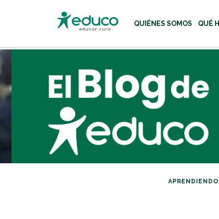
QUIÉNES SOMOS
QUÉ 
Usa las teclas Tab o flecha
APRENDIENDO