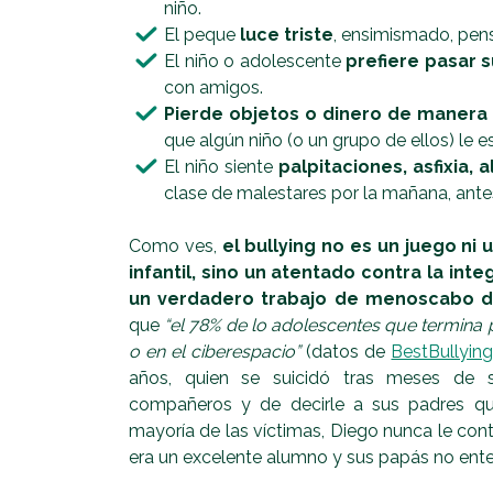
niño.
El peque
luce triste
, ensimismado, pens
El niño o adolescente
prefiere pasar 
con amigos.
Pierde objetos o dinero de manera
que algún niño (o un grupo de ellos) le 
El niño siente
palpitaciones, asfixia, 
clase de malestares por la mañana, antes 
Como ves,
el bullying no es un juego ni
infantil, sino un atentado contra la inte
un verdadero trabajo de menoscabo de
que
“el 78% de lo adolescentes que termina p
o en el ciberespacio”
(datos de
BestBullyin
años, quien se suicidó tras meses de s
compañeros y de decirle a sus padres que
mayoría de las víctimas, Diego nunca le con
era un excelente alumno y sus papás no ent