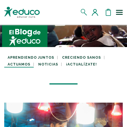
Us
MIS DATOS
MIS DONATIVOS
APRENDIENDO JUNTOS
CRECIENDO SANOS
ACTUAMOS
NOTICIAS
¡ACTUALÍZATE!
MIS APADRINADOS
MIS RETOS SOLIDARIOS
CERRAR SESIÓN