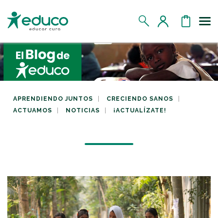
Us
MIS DATOS
MIS DONATIVOS
APRENDIENDO JUNTOS
CRECIENDO SANOS
ACTUAMOS
NOTICIAS
¡ACTUALÍZATE!
MIS APADRINADOS
MIS RETOS SOLIDARIOS
CERRAR SESIÓN