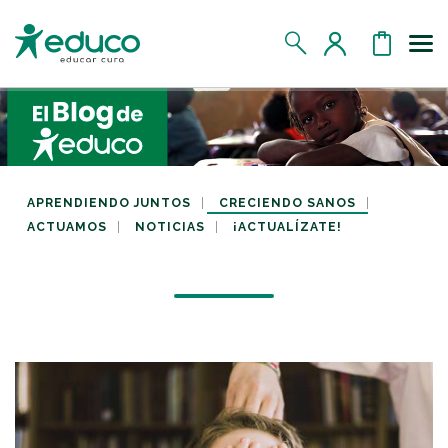
Us
MIS DATOS
MIS DONATIVOS
APRENDIENDO JUNTOS
CRECIENDO SANOS
ACTUAMOS
NOTICIAS
¡ACTUALÍZATE!
MIS APADRINADOS
MIS RETOS SOLIDARIOS
CERRAR SESIÓN