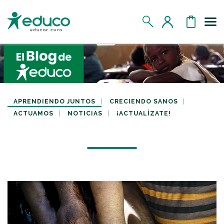
Us
MIS DATOS
MIS DONATIVOS
APRENDIENDO JUNTOS
CRECIENDO SANOS
ACTUAMOS
NOTICIAS
¡ACTUALÍZATE!
MIS APADRINADOS
MIS RETOS SOLIDARIOS
CERRAR SESIÓN