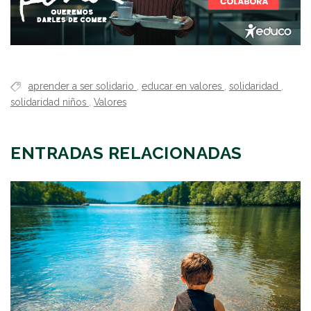
aprender a ser solidario
,
educar en valores
,
solidaridad
,
solidaridad niños
,
Valores
ENTRADAS RELACIONADAS