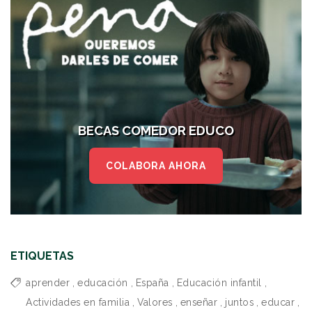
BECAS COMEDOR EDUCO
COLABORA AHORA
ETIQUETAS
aprender
,
educación
,
España
,
Educación infantil
,
Actividades en familia
,
Valores
,
enseñar
,
juntos
,
educar
,