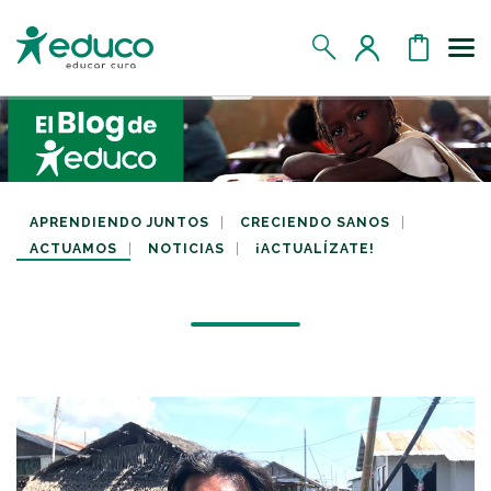
Us
MIS DATOS
MIS DONATIVOS
APRENDIENDO JUNTOS
CRECIENDO SANOS
ACTUAMOS
NOTICIAS
¡ACTUALÍZATE!
MIS APADRINADOS
MIS RETOS SOLIDARIOS
CERRAR SESIÓN