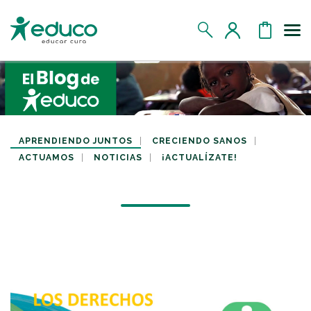
Us
MIS DATOS
MIS DONATIVOS
APRENDIENDO JUNTOS
CRECIENDO SANOS
ACTUAMOS
NOTICIAS
¡ACTUALÍZATE!
MIS APADRINADOS
MIS RETOS SOLIDARIOS
CERRAR SESIÓN