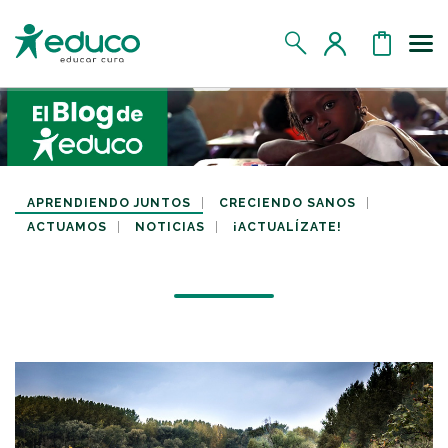
Us
MIS DATOS
MIS DONATIVOS
APRENDIENDO JUNTOS
CRECIENDO SANOS
ACTUAMOS
NOTICIAS
¡ACTUALÍZATE!
MIS APADRINADOS
MIS RETOS SOLIDARIOS
CERRAR SESIÓN