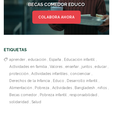
BECAS COMEDOR EDUCO
COLABORA AHORA
ETIQUETAS
aprender
,
educación
,
España
,
Educación infantil
,
Actividades en familia
,
Valores
,
enseñar
,
juntos
,
educar
,
protección
,
Actividades infantiles
,
concienciar
,
Derechos de la Infancia
,
Educo
,
Desarrollo infantil
,
Alimentación
,
Pobreza
,
Actividades
,
Bangladesh
,
niños
,
Becas comedor
,
Pobreza infantil
,
responsabilidad
,
solidaridad
,
Salud