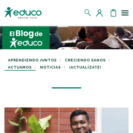
Us
MIS DATOS
MIS DONATIVOS
APRENDIENDO JUNTOS
CRECIENDO SANOS
ACTUAMOS
NOTICIAS
¡ACTUALÍZATE!
MIS APADRINADOS
MIS RETOS SOLIDARIOS
CERRAR SESIÓN