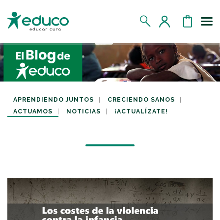
Us
MIS DATOS
MIS DONATIVOS
APRENDIENDO JUNTOS
CRECIENDO SANOS
ACTUAMOS
NOTICIAS
¡ACTUALÍZATE!
MIS APADRINADOS
MIS RETOS SOLIDARIOS
CERRAR SESIÓN