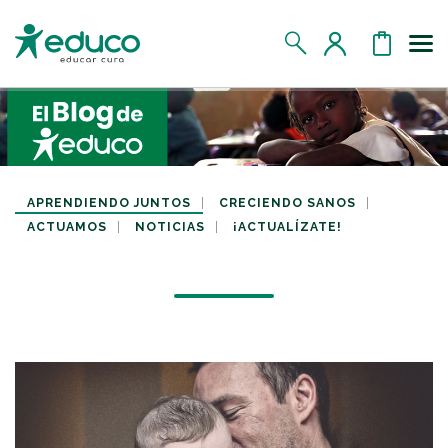
Us
MIS DATOS
MIS DONATIVOS
APRENDIENDO JUNTOS
CRECIENDO SANOS
ACTUAMOS
NOTICIAS
¡ACTUALÍZATE!
MIS APADRINADOS
MIS RETOS SOLIDARIOS
CERRAR SESIÓN