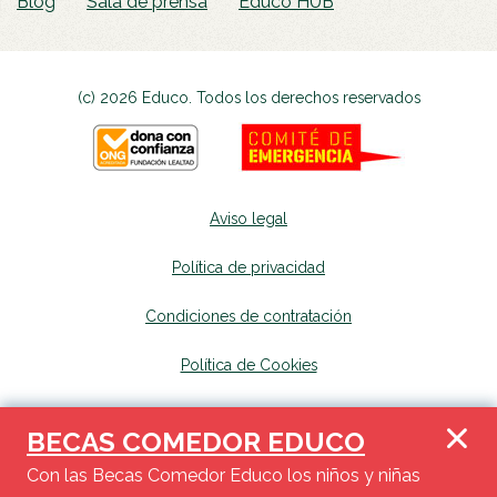
Blog
Sala de prensa
Educo HUB
(c) 2026 Educo. Todos los derechos reservados
Aviso legal
Política de privacidad
Condiciones de contratación
Política de Cookies
Canal de denuncias
se abrirá en una nueva p
BECAS COMEDOR EDUCO
Mapa del sitio
se abrirá en una nueva pest
Con las Becas Comedor Educo los niños y niñas