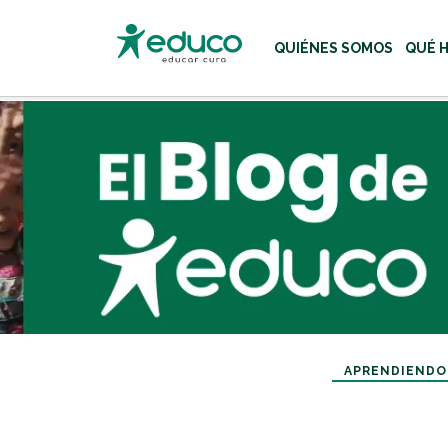
QUIÉNES SOMOS
QUÉ 
Usa las teclas Tab o flecha
APRENDIENDO