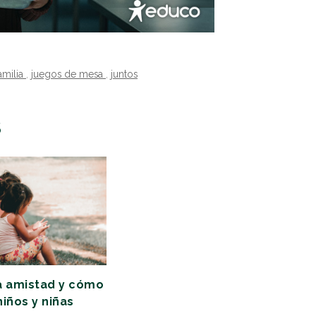
amilia
,
juegos de mesa
,
juntos
S
a amistad y cómo
niños y niñas