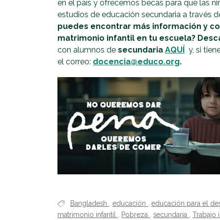
en el país y ofrecemos becas para que las ni
estudios de educación secundaria a través 
puedes encontrar más información y c
matrimonio infantil en tu escuela? Des
con alumnos de
secundaria
AQUÍ
y, si ti
el correo:
docencia@educo.org
.
Bangladesh
,
educación
,
educación para el de
matrimonio infantil
,
Pobreza
,
secundaria
,
Trabajo i