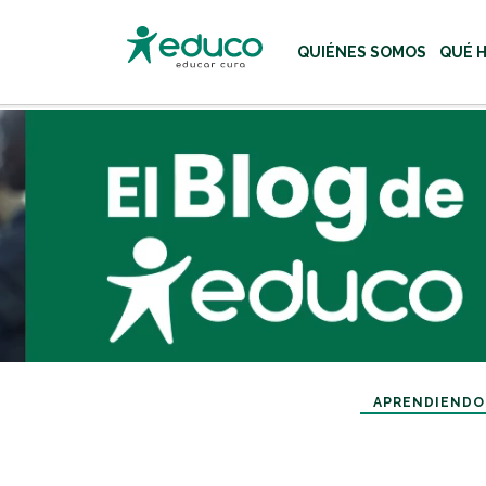
QUIÉNES SOMOS
QUÉ 
Usa las teclas Tab o flecha
APRENDIENDO