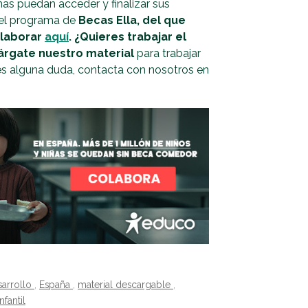
ñas puedan acceder y finalizar sus
del programa de
Becas Ella, del que
olaborar
aquí
.
¿Quieres trabajar el
cárgate nuestro material
para trabajar
enes alguna duda, contacta con nosotros en
sarrollo
,
España
,
material descargable
,
nfantil