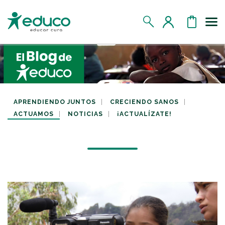
Us
MIS DATOS
MIS DONATIVOS
APRENDIENDO JUNTOS
CRECIENDO SANOS
ACTUAMOS
NOTICIAS
¡ACTUALÍZATE!
MIS APADRINADOS
MIS RETOS SOLIDARIOS
CERRAR SESIÓN