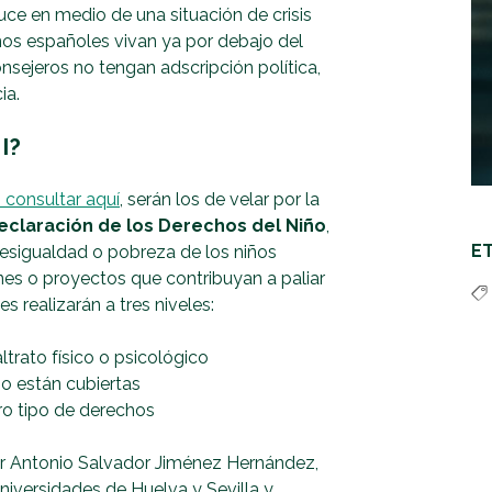
ce en medio de una situación de crisis
ños españoles vivan ya por debajo del
nsejeros no tengan adscripción política,
ia.
I?
consultar aquí
, serán los de velar por la
eclaración de los Derechos del Niño
,
E
 desigualdad o pobreza de los niños
es o proyectos que contribuyan a paliar
s realizarán a tres niveles:
trato físico o psicológico
o están cubiertas
ro tipo de derechos
por Antonio Salvador Jiménez Hernández,
niversidades de Huelva y Sevilla y