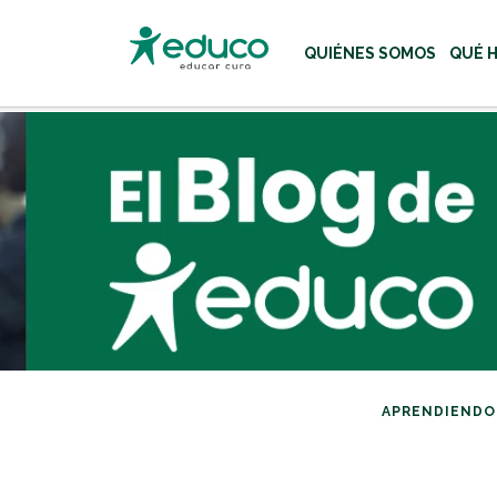
QUIÉNES SOMOS
QUÉ 
Usa las teclas Tab o flecha
APRENDIENDO