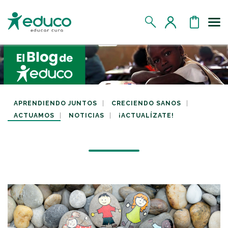
Us
MIS DATOS
MIS DONATIVOS
APRENDIENDO JUNTOS
CRECIENDO SANOS
ACTUAMOS
NOTICIAS
¡ACTUALÍZATE!
MIS APADRINADOS
MIS RETOS SOLIDARIOS
CERRAR SESIÓN