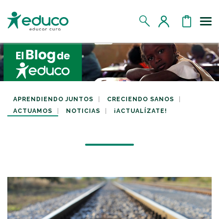
Us
MIS DATOS
MIS DONATIVOS
APRENDIENDO JUNTOS
CRECIENDO SANOS
ACTUAMOS
NOTICIAS
¡ACTUALÍZATE!
MIS APADRINADOS
MIS RETOS SOLIDARIOS
CERRAR SESIÓN