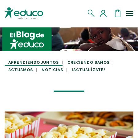
Us
MIS DATOS
MIS DONATIVOS
APRENDIENDO JUNTOS
CRECIENDO SANOS
ACTUAMOS
NOTICIAS
¡ACTUALÍZATE!
MIS APADRINADOS
MIS RETOS SOLIDARIOS
CERRAR SESIÓN