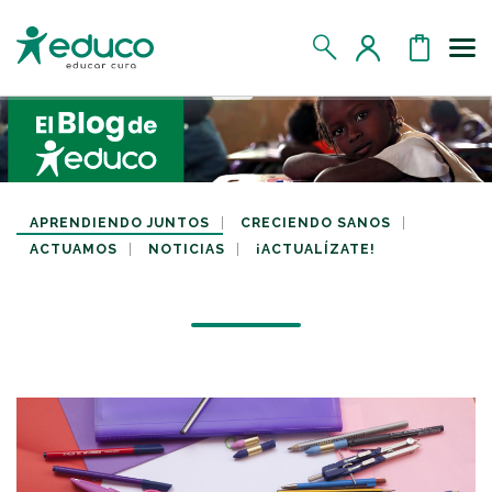
Us
MIS DATOS
MIS DONATIVOS
APRENDIENDO JUNTOS
CRECIENDO SANOS
ACTUAMOS
NOTICIAS
¡ACTUALÍZATE!
MIS APADRINADOS
MIS RETOS SOLIDARIOS
CERRAR SESIÓN