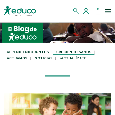
Us
MIS DATOS
MIS DONATIVOS
APRENDIENDO JUNTOS
CRECIENDO SANOS
ACTUAMOS
NOTICIAS
¡ACTUALÍZATE!
MIS APADRINADOS
MIS RETOS SOLIDARIOS
CERRAR SESIÓN