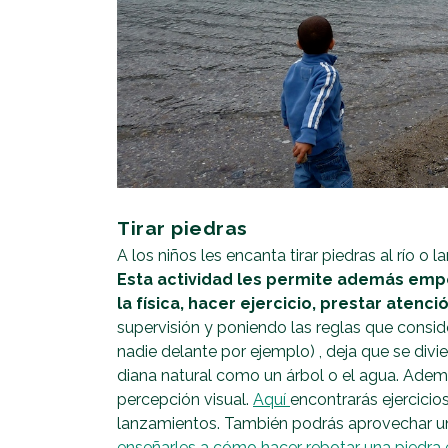
Tirar piedras
A los niños les encanta tirar piedras al río o
Esta actividad les permite además empe
la física, hacer ejercicio, prestar atenc
supervisión y poniendo las reglas que consid
nadie delante por ejemplo) , deja que se divi
diana natural como un árbol o el agua. Ademá
percepción visual.
Aquí
encontrarás ejercicio
lanzamientos. También podrás aprovechar un
enseñarles a cómo hacer rebotar una piedra e