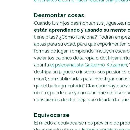
Desmontar cosas
Cuando tus hijos desmontan sus juguetes, no 
están aprendiendo y usando su mente cr
tiene pilas? ¿Cómo funciona? Podrán empezar
aptas para su edad, para que experimenten c
formas de jugar “rompiendo” incluyen escarbar
vaciar los cajones de la ropa o destripar un j
apunta
el psicoanalista Guillermo Kozameh
,
destripa un juguete o insecto, sus pulsiones
mirar), son sublimadas para investigar, curios
que él ha fragmentado.” Claro que hay que adv
objeto, puede que ya no funcione o no se p
conscientes de ello, deja que decidan lo que 
Equivocarse
El miedo a equivocarse nos previene de prob
de intentarlo otra vez.
El truco consiste en a