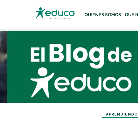
QUIÉNES SOMOS
QUÉ 
Usa las teclas Tab o flecha
APRENDIENDO