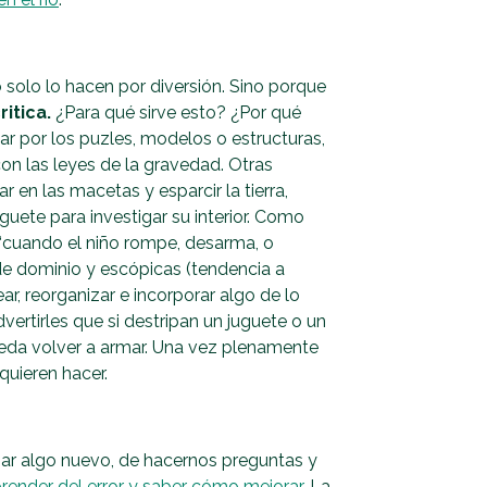
solo lo hacen por diversión. Sino porque
itica.
¿Para qué sirve esto? ¿Por qué
 por los puzles, modelos o estructuras,
on las leyes de la gravedad. Otras
 en las macetas y esparcir la tierra,
uguete para investigar su interior. Como
 “cuando el niño rompe, desarma, o
 de dominio y escópicas (tendencia a
ear, reorganizar e incorporar algo de lo
ertirles que si destripan un juguete o un
ueda volver a armar. Una vez plenamente
quieren hacer.
ar algo nuevo, de hacernos preguntas y
prender del error y saber cómo mejorar.
La