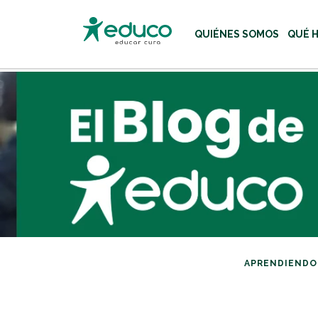
QUIÉNES SOMOS
QUÉ 
Usa las teclas Tab o flecha
APRENDIENDO